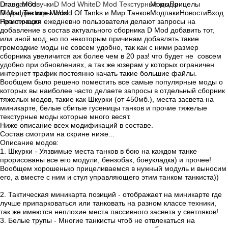
Draug Mod
Главная
Озвучки
D Mod White
D Mod Текстурные моды
Моды
Прицелы
Моды для игры World Of Tanks и Мир Танков
D Mod Texture Mods
Модпаки
Новости
Вход
Регистрация
Практически ежедневно пользователи делают запросы на
добавление в состав актуального сборника
D Mod
добавить тот,
или иной мод, но по некоторым причинам добавлять такие
громоздкие моды не совсем удобно, так как с ними размер
сборника увеличится аж более чем в 20 раз! что будет не совсем
удобно при обновлениях, а так же юзерам у которых ограничен
интернет трафик постоянно качать такие большие файлы.
Вообщем было решено поместить все самые популярные моды о
которых вы наиболее часто делаете запросы в отдельный сборник
тяжелых модов, такие как Шкурки (от 450мб.), места засвета на
миникарте, белые сбитые гусеницы танков и прочие тяжелые
текстурные моды которые много весят.
Ниже описание всех модификаций в составе.
Состав смотрим на скрине ниже...
Описание модов:
1.
Шкурки
- Уязвимые места танков в бою на каждом танке
прорисованы все его модули, бензобак, боеукладка) и прочее!
Вообщем хорошенько прицеливаемся в нужный модуль и выносим
его, а вместе с ним и стул управляющего этим танком танкиста))
2. Тактическая миникарта позиций
- отображает на миникарте где
лучше припарковаться или танковать на разном классе техники,
так же имеются неплохие места пассивного засвета у светляков!
3.
Белые трупы
- Многие танкисты чтоб не отвлекаться на