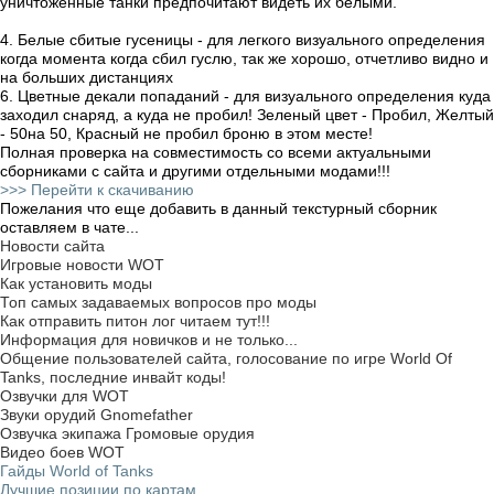
уничтоженные танки предпочитают видеть их белыми.
4. Белые сбитые гусеницы
- для легкого визуального определения
когда момента когда сбил гуслю, так же хорошо, отчетливо видно и
на больших дистанциях
6. Цветные декали попаданий
- для визуального определения куда
заходил снаряд, а куда не пробил!
Зеленый цвет
- Пробил,
Желтый
- 50на 50,
Красный
не пробил броню в этом месте!
Полная проверка на совместимость со всеми актуальными
сборниками с сайта и другими отдельными модами!!!
>>> Перейти к скачиванию
Пожелания что еще добавить в данный текстурный сборник
оставляем в чате...
Новости сайта
Игровые новости WOT
Как установить моды
Топ самых задаваемых вопросов про моды
Как отправить питон лог читаем тут!!!
Информация для новичков и не только...
Общение пользователей сайта, голосование по игре World Of
Tanks, последние инвайт коды!
Озвучки для WOT
Звуки орудий Gnomefather
Озвучка экипажа Громовые орудия
Видео боев WOT
Гайды World of Tanks
Лучшие позиции по картам